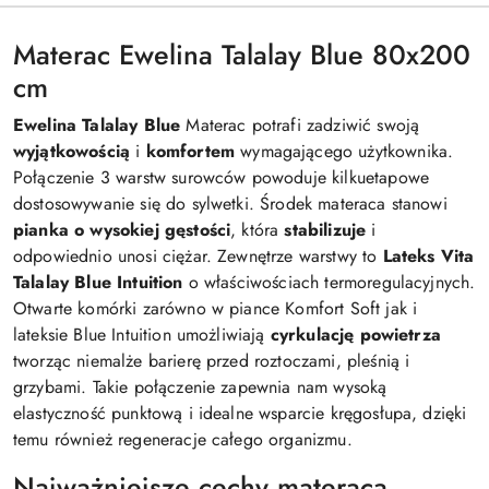
Materac Ewelina Talalay Blue 80x200
cm
Ewelina Talalay Blue
Materac potrafi zadziwić swoją
wyjątkowością
i
komfortem
wymagającego użytkownika.
Połączenie 3 warstw surowców powoduje kilkuetapowe
dostosowywanie się do sylwetki. Środek materaca stanowi
pianka o wysokiej gęstości
, która
stabilizuje
i
odpowiednio unosi ciężar. Zewnętrze warstwy to
Lateks Vita
Talalay Blue Intuition
o właściwościach termoregulacyjnych.
Otwarte komórki zarówno w piance Komfort Soft jak i
lateksie Blue Intuition umożliwiają
cyrkulację powietrza
tworząc niemalże barierę przed roztoczami, pleśnią i
grzybami. Takie połączenie zapewnia nam wysoką
elastyczność punktową i idealne wsparcie kręgosłupa, dzięki
temu również regeneracje całego organizmu.
Najważniejsze cechy materaca