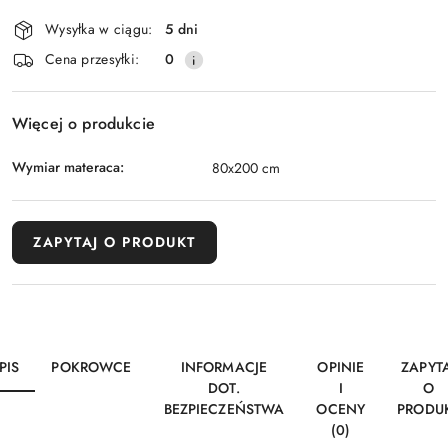
i
Wysyłka w ciągu:
5 dni
dostawa
Cena przesyłki:
0
Więcej o produkcie
Wymiar materaca:
80x200 cm
ZAPYTAJ O PRODUKT
PIS
POKROWCE
INFORMACJE
OPINIE
ZAPYT
DOT.
I
O
BEZPIECZEŃSTWA
OCENY
PRODU
(0)