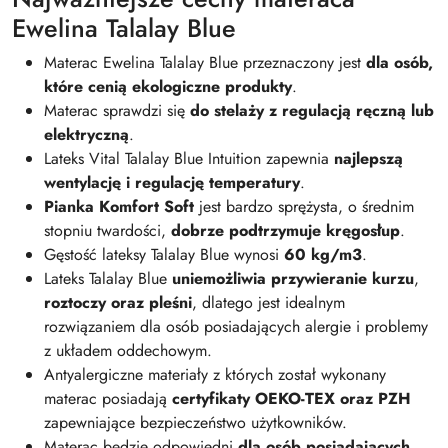
Ewelina Talalay Blue
Materac Ewelina Talalay Blue przeznaczony jest
dla osób,
które cenią ekologiczne produkty
.
Materac sprawdzi się
do stelaży z regulacją ręczną lub
elektryczną
.
Lateks Vital Talalay Blue Intuition zapewnia
najlepszą
wentylację i regulację temperatury
.
Pianka Komfort Soft
jest bardzo sprężysta, o średnim
stopniu twardości,
dobrze podtrzymuje kręgosłup
.
Gęstość lateksy Talalay Blue wynosi
60 kg/m3
.
Lateks Talalay Blue
uniemożliwia przywieranie kurzu
,
roztoczy oraz pleśni
, dlatego jest idealnym
rozwiązaniem dla osób posiadających alergie i problemy
z układem oddechowym.
Antyalergiczne materiały z których został wykonany
materac posiadają
certyfikaty OEKO-TEX oraz PZH
zapewniające bezpieczeństwo użytkowników.
Materac będzie odpowiedni
dla osób posiadających