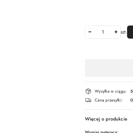
Ilość
szt.
Dostępność
,
płatność
i
Wysyłka w ciągu:
5
dostawa
Cena przesyłki:
Więcej o produkcie
Wymiar materaca: