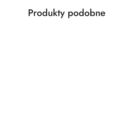
Produkty
Produkty podobne
o
statusie: