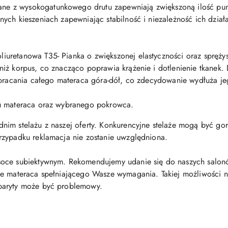
ne z wysokogatunkowego drutu zapewniają zwiększoną ilość pu
ych kieszeniach zapewniając stabilność i niezależność ich dział
liuretanowa T35- Pianka o zwiększonej elastyczności oraz sprężys
iż korpus, co znacząco poprawia krążenie i dotlenienie tkanek.
obracania całego materaca góra-dół, co zdecydowanie wydłuża je
du materaca oraz wybranego pokrowca.
m stelażu z naszej oferty. Konkurencyjne stelaże mogą być gorsze
rzypadku reklamacja nie zostanie uwzględniona.
oce subiektywnym. Rekomendujemy udanie się do naszych salonó
e materaca spełniającego Wasze wymagania. Takiej możliwości nie
baryty może być problemowy.