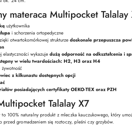
i ok. 24 cm.
y materaca Multipocket Talalay
kę
użytkownika
słupa
i schorzenia ortopedyczne
 dzięki otwartokomórkowej strukturze
doskonale przepuszcza powie
en
j elastyczności wykazuje
dużą odporność na odkształcenia i spr
stępny w wielu twardościach: H2, H3 oraz H4
o żywotność
wiec z kilkunastu dostępnych opcji
rać
iałów posiadających certyfikaty OEKO-TEX oraz PZH
ultipocket Talalay X7
ay to 100% naturalny produkt z mleczka kauczukowego, który umoż
o przed gromadzeniem się roztoczy, pleśni czy grzybów.