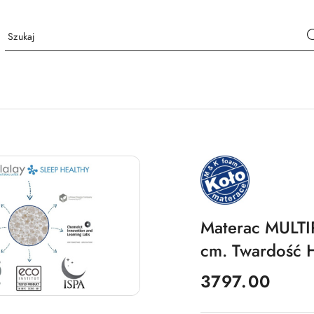
NAZWA
PRODUCENTA:
MKFOAM
Materac MULT
cm. Twardość 
cena:
3797.00