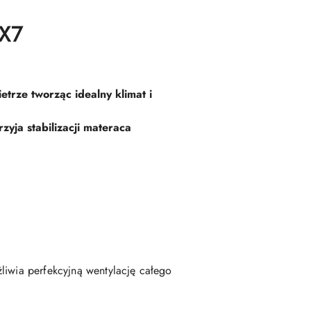
 X7
trze tworząc idealny klimat i
zyja stabilizacji materaca
liwia perfekcyjną wentylację całego