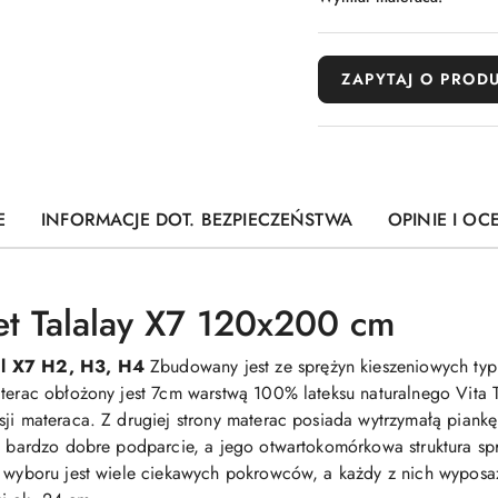
ZAPYTAJ O PROD
E
INFORMACJE DOT. BEZPIECZEŃSTWA
OPINIE I OC
et Talalay X7 120x200 cm
al X7 H2, H3, H4
Zbudowany jest ze sprężyn kieszeniowych typ
aterac obłożony jest 7cm warstwą 100% lateksu naturalnego Vita 
sji materaca. Z drugiej strony materac posiada wytrzymałą pian
ia bardzo dobre podparcie, a jego otwartokomórkowa struktura spr
o wyboru jest wiele ciekawych pokrowców, a każdy z nich wyposa