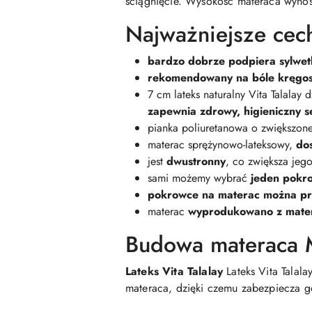
ściągnięcie. Wysokość materaca wynos
Najważniejsze cech
bardzo dobrze podpiera sylwet
rekomendowany na bóle kręgo
7 cm lateks naturalny Vita Talalay
zapewnia zdrowy, higieniczny s
pianka poliuretanowa o zwiększone
materac sprężynowo-lateksowy,
do
jest
dwustronny
, co zwiększa jeg
sami możemy wybrać
jeden pokro
pokrowce na materac można p
materac
wyprodukowano z mater
Budowa materaca M
Lateks Vita Talalay
Lateks Vita Talal
materaca, dzięki czemu zabezpiecza g