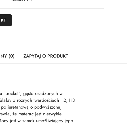
UKT
ENY (0)
ZAPYTAJ O PRODUKT
u “pocket”, gęsto osadzonych w
Talalay o różnych twardościach H2, H3
kę poliuretanową o podwyższonej
awia, że materac jest niezwykle
żony jest w zamek umożliwiający jego