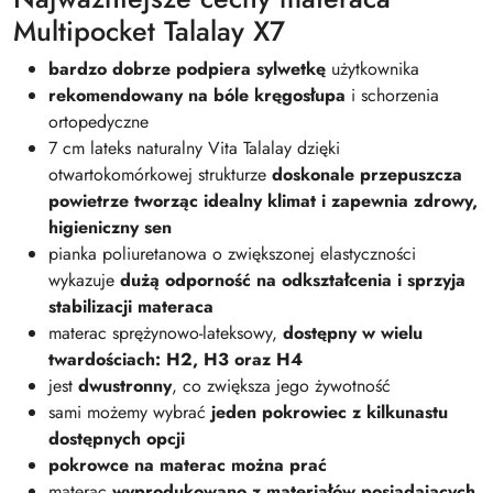
Multipocket Talalay X7
bardzo dobrze podpiera sylwetkę
użytkownika
rekomendowany na bóle kręgosłupa
i schorzenia
ortopedyczne
7 cm lateks naturalny Vita Talalay dzięki
otwartokomórkowej strukturze
doskonale przepuszcza
powietrze tworząc idealny klimat i zapewnia zdrowy,
higieniczny sen
pianka poliuretanowa o zwiększonej elastyczności
wykazuje
dużą odporność na odkształcenia i sprzyja
stabilizacji materaca
materac sprężynowo-lateksowy,
dostępny w wielu
twardościach: H2, H3 oraz H4
jest
dwustronny
, co zwiększa jego żywotność
sami możemy wybrać
jeden pokrowiec z kilkunastu
dostępnych opcji
pokrowce na materac można prać
materac
wyprodukowano z materiałów posiadających