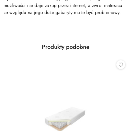
możliwości nie daje zakup przez internet, a zwrot materaca
ze względu na jego duże gabaryty może być problemowy.
Produkty
Produkty podobne
Pomiń karuzelę produktów
o
statusie: