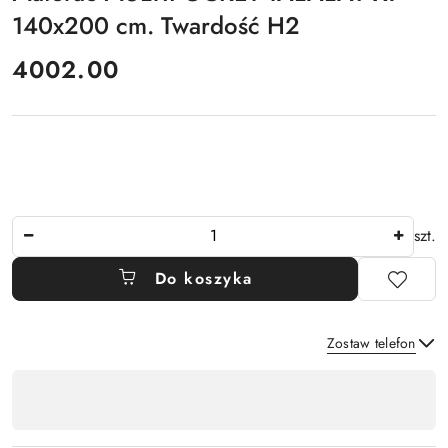
140x200 cm. Twardość H2
cena:
4002.00
Ilość
szt.
Do koszyka
Zostaw telefon
Dostępność
,
Wyślij
płatność