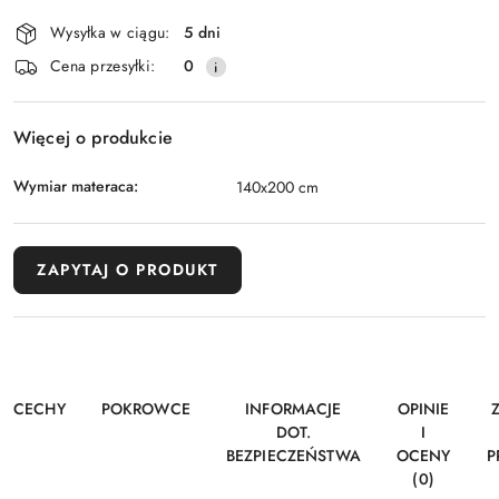
i
Wysyłka w ciągu:
5 dni
dostawa
Cena przesyłki:
0
Więcej o produkcie
Wymiar materaca:
140x200 cm
ZAPYTAJ O PRODUKT
CECHY
POKROWCE
INFORMACJE
OPINIE
DOT.
I
BEZPIECZEŃSTWA
OCENY
P
(0)