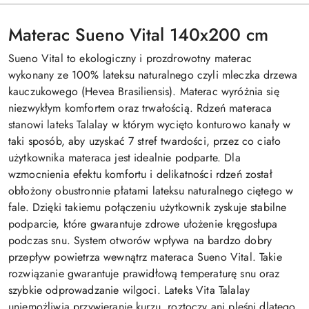
Materac Sueno Vital 140x200 cm
Sueno Vital to ekologiczny i prozdrowotny materac
wykonany ze 100% lateksu naturalnego czyli mleczka drzewa
kauczukowego (Hevea Brasiliensis). Materac wyróżnia się
niezwykłym komfortem oraz trwałością. Rdzeń materaca
stanowi lateks Talalay w którym wycięto konturowo kanały w
taki sposób, aby uzyskać 7 stref twardości, przez co ciało
użytkownika materaca jest idealnie podparte. Dla
wzmocnienia efektu komfortu i delikatności rdzeń został
obłożony obustronnie płatami lateksu naturalnego ciętego w
fale. Dzięki takiemu połączeniu użytkownik zyskuje stabilne
podparcie, które gwarantuje zdrowe ułożenie kręgosłupa
podczas snu. System otworów wpływa na bardzo dobry
przepływ powietrza wewnątrz materaca Sueno Vital. Takie
rozwiązanie gwarantuje prawidłową temperaturę snu oraz
szybkie odprowadzanie wilgoci. Lateks Vita Talalay
uniemożliwia przywieranie kurzu, roztoczy ani pleśni dlatego