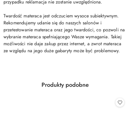
przypadku reklamacja nie zostanie uwzględniona.
Twardość materaca jest odczuciem wysoce subiektywnym.
Rekomendujemy udanie się do naszych salonów i
przetestowanie materaca oraz jego twardości, co pozwoli na
wybranie materaca spełniającego Wasze wymagania. Takiej
możliwości nie daje zakup przez internet, a zwrot materaca
ze względu na jego duże gabaryty może być problemowy.
Produkty
Produkty podobne
Pomiń karuzelę produktów
o
statusie: