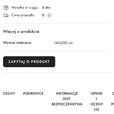
i
Wysyłka w ciągu:
5 dni
dostawa
Cena przesyłki:
0
Więcej o produkcie
Wymiar materaca:
140x200 cm
ZAPYTAJ O PRODUKT
CECHY
POKROWCE
INFORMACJE
OPINIE
DOT.
I
BEZPIECZEŃSTWA
OCENY
P
(0)