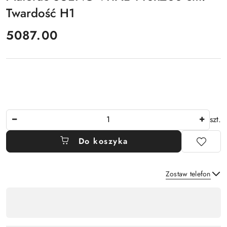
Twardość H1
cena:
5087.00
Ilość
szt.
Do koszyka
Zostaw telefon
Dostępność
,
Wyślij
płatność