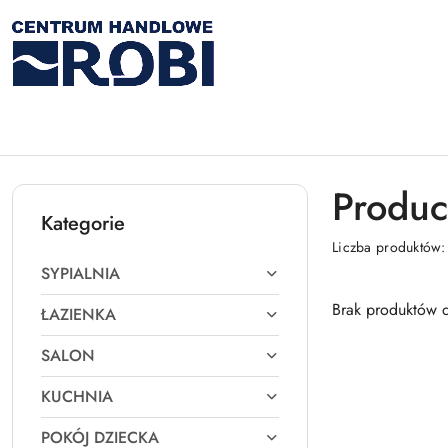
Przejdź do treści głównej
Przejdź do wyszukiwarki
Przejdź do moje konto
Przejdź do menu głównego
Przejdź do stopki
Produc
Kategorie
Liczba produktów
SYPIALNIA
Brak produktów d
ŁAZIENKA
SALON
KUCHNIA
POKÓJ DZIECKA