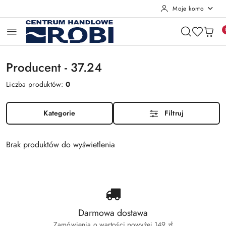
Moje konto
Przejdź do treści głównej
Przejdź do wyszukiwarki
Przejdź do moje konto
Przejdź do menu głównego
Przejdź do stopki
Producent - 37.24
Liczba produktów:
0
Kategorie
Filtruj
Brak produktów do wyświetlenia
Darmowa dostawa
Zamówienia o wartości powyżej 149 zł