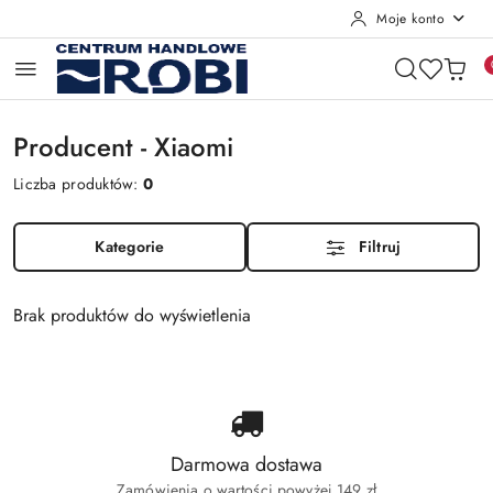
Moje konto
Przejdź do treści głównej
Przejdź do wyszukiwarki
Przejdź do moje konto
Przejdź do menu głównego
Przejdź do stopki
Producent - Xiaomi
Liczba produktów:
0
Kategorie
Filtruj
Brak produktów do wyświetlenia
Darmowa dostawa
Zamówienia o wartości powyżej 149 zł