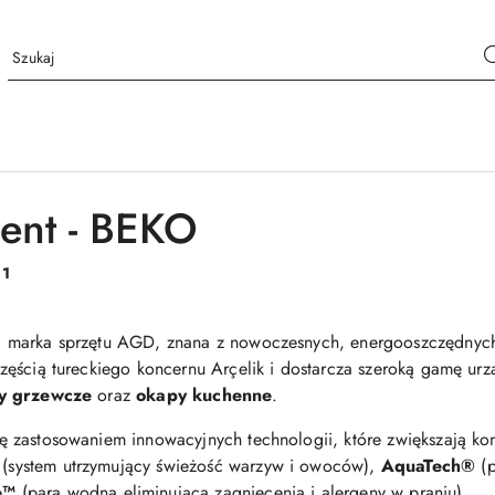
ent - BEKO
:
1
a marka sprzętu AGD, znana z nowoczesnych, energooszczędnych
częścią tureckiego koncernu Arçelik i dostarcza szeroką gamę urz
ty grzewcze
oraz
okapy kuchenne
.
ę zastosowaniem innowacyjnych technologii, które zwiększają ko
(system utrzymujący świeżość warzyw i owoców),
AquaTech®
(p
e™
(para wodna eliminująca zagniecenia i alergeny w praniu).