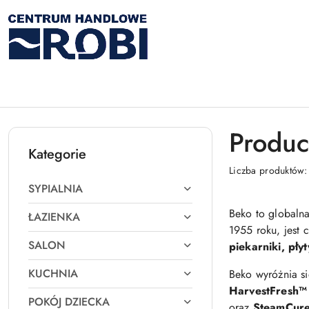
Przejdź do treści głównej
Przejdź do wyszukiwarki
Przejdź do moje konto
Przejdź do menu głównego
Przejdź do stopki
Produc
Kategorie
Liczba produktów
SYPIALNIA
Beko to globaln
ŁAZIENKA
1955 roku, jest 
SALON
piekarniki, pły
KUCHNIA
Beko wyróżnia si
HarvestFresh™
POKÓJ DZIECKA
oraz
SteamCur