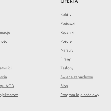
OFERTA
Kołdry
Poduszki
amacje
Ręczniki
ności
Pościel
Narzuty
Firany
atności
Zasłony
rcia
Świece zapachowe
ętu AGD
Blog
rojektantów
Program lojalnościowy