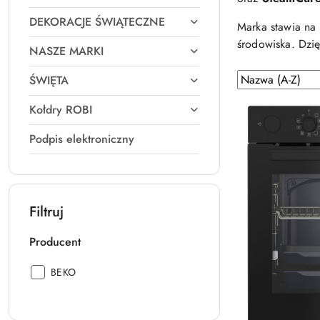
DEKORACJE ŚWIĄTECZNE
Marka stawia na 
środowiska. Dzię
NASZE MARKI
Zastosowano
Sortuj
ŚWIĘTA
według
sortowanie:
Kołdry ROBI
Nazwa
(A-
Podpis elektroniczny
Z).
Filtruj
Producent
Producent:
BEKO