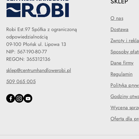
SKLEP
O nas
Robi Est.97 Spółka z ograniczoną
Dostawa
odpowiedzialnością
Zwroty i rekl
09-100 Płońsk ul. Lipowa 13
NIP: 567-190-80-77
Sposoby płat
REGON: 365312136
Dane firmy
sklep@centrumhandlowerobi.pl
Regulamin
509 065 005
Polityka pryw
Godziny otwa
Wycena sprz
Oferta dla p